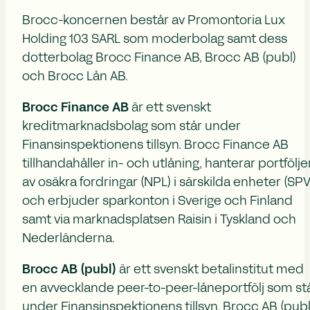
Brocc-koncernen består av Promontoria Lux
Holding 103 SARL som moderbolag samt dess
dotterbolag Brocc Finance AB, Brocc AB (publ)
och Brocc Lån AB.
Brocc Finance AB
är ett svenskt
kreditmarknadsbolag som står under
Finansinspektionens tillsyn. Brocc Finance AB
tillhandahåller in- och utlåning, hanterar portfölje
av osäkra fordringar (NPL) i särskilda enheter (SPV
och erbjuder sparkonton i Sverige och Finland
samt via marknadsplatsen Raisin i Tyskland och
Nederländerna.
Brocc AB (publ)
är ett svenskt betalinstitut med
en avvecklande peer-to-peer-låneportfölj som st
under Finansinspektionens tillsyn. Brocc AB (publ